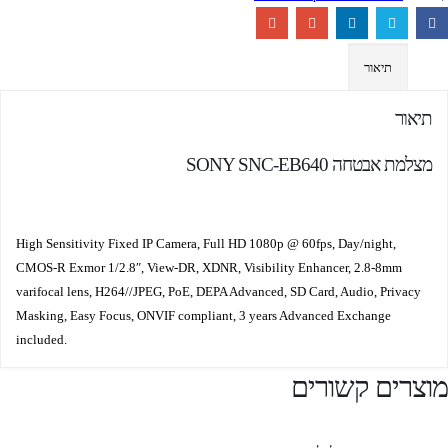
תיאור
תיאור
מצלמת אבטחה SONY SNC-EB640
High Sensitivity Fixed IP Camera, Full HD 1080p @ 60fps, Day/night,
CMOS-R Exmor 1/2.8″, View-DR, XDNR, Visibility Enhancer, 2.8-8mm
varifocal lens, H264//JPEG, PoE, DEPA Advanced, SD Card, Audio, Privacy
Masking, Easy Focus, ONVIF compliant, 3 years Advanced Exchange
included.
וצרים קשורים