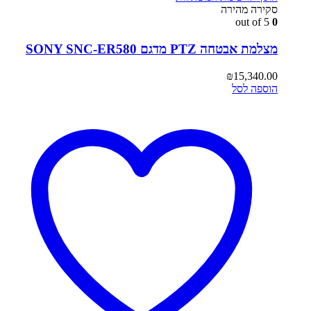
סקירה מהירה
out of 5
0
מצלמת אבטחה PTZ מדגם SONY SNC-ER580
₪
15,340.00
הוספה לסל