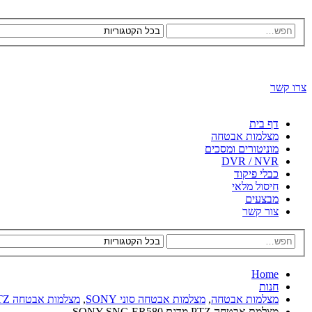
צרו קשר
דף בית
מצלמות אבטחה
מוניטורים ומסכים
DVR / NVR
כבלי פיקוד
חיסול מלאי
מבצעים
צור קשר
Home
חנות
מצלמות אבטחה
,
מצלמות אבטחה סוני SONY
,
מצלמות אבטחה PTZ של SONY
מצלמת אבטחה PTZ מדגם SONY SNC-ER580