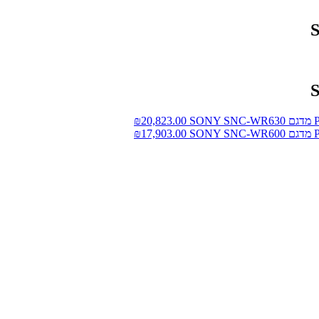
₪
20,823.00
₪
17,903.00