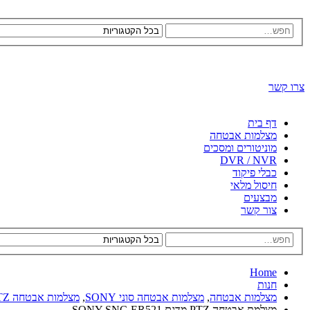
צרו קשר
דף בית
מצלמות אבטחה
מוניטורים ומסכים
DVR / NVR
כבלי פיקוד
חיסול מלאי
מבצעים
צור קשר
Home
חנות
מצלמות אבטחה
,
מצלמות אבטחה סוני SONY
,
מצלמות אבטחה PTZ של SONY
מצלמת אבטחה PTZ מדגם SONY SNC-ER521