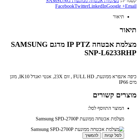
קטגוריה:
מצלמות אבטחה ממונעות SAMSUNG
Facebook
Twitter
LinkedIn
Google +
Email
תיאור
תיאור
מצלמת אבטחה IP PTZ מדגם SAMSUNG
SNP-L6233RHP
כיפה אינפרא ממונעת, FULL HD , זום 23X, אנטי ואנדל IK10, מוגן
מים IP66
מוצרים קשורים
המוצר התווסף לסל:
מצלמת אבטחה ממונעת Samsung SPD-2700P
לסל קניות
להמשיך