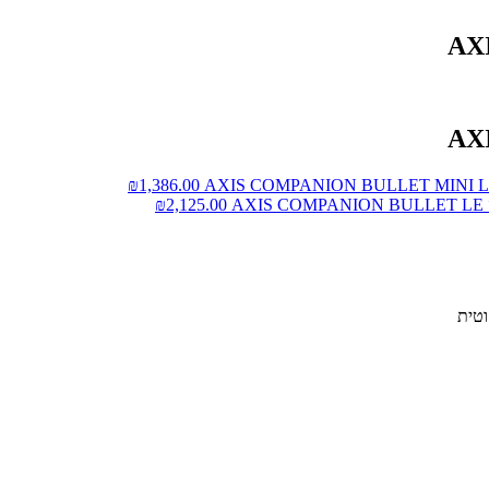
₪
1,386.00
A
2,125.00
₪