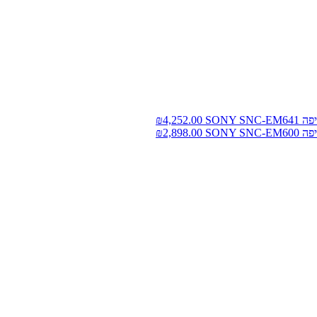
SONY 
4,252.00
₪
SONY 
2,898.00
₪