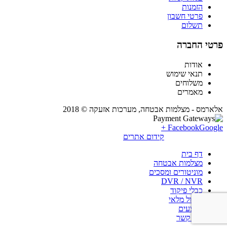
הזמנות
פרטי חשבון
תשלום
פרטי החברה
אודות
תנאי שימוש
משלוחים
מאמרים
אלארמס - מצלמות אבטחה, מערכות אזעקה © 2018
Facebook
Google +
קידום אתרים
דף בית
מצלמות אבטחה
מוניטורים ומסכים
DVR / NVR
כבלי פיקוד
חיסול מלאי
מבצעים
צור קשר