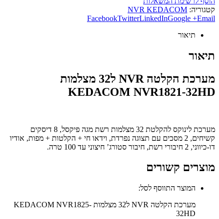
הוסף לרשימת המשאלות
קטגוריה:
NVR KEDACOM
Facebook
Twitter
LinkedIn
Google +
Email
תיאור
תיאור
מערכת הקלטה NVR ל32 מצלמות
KEDACOM NVR1821-32HD
מערכת לינוקס להקלטת 32 מצלמות רשת מגה פיקסל, 8 דיסקים
קשיחים, 2 מסכים עם תצוגה נפרדת, וידאו חי + הקלטות + מפות, אודיו
דו-כיווני, 2 חיבורי רשת, חיבור סטורג’ חיצוני עד 100 טרה.
מוצרים קשורים
המוצר התווסף לסל:
מערכת הקלטה NVR ל32 מצלמות KEDACOM NVR1825-
32HD