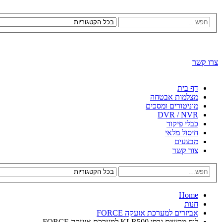
צרו קשר
דף בית
מצלמות אבטחה
מוניטורים ומסכים
DVR / NVR
כבלי פיקוד
חיסול מלאי
מבצעים
צור קשר
Home
חנות
אביזרים למערכת אזעקה FORCE
לוח מקשים גרפי KLR500 למערכת אזעקה FORCE