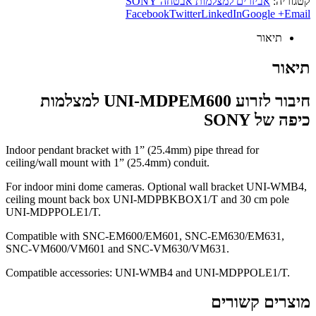
קטגוריה:
אביזרים למצלמות אבטחה SONY
Facebook
Twitter
LinkedIn
Google +
Email
תיאור
תיאור
חיבור לזרוע UNI-MDPEM600 למצלמות
כיפה של SONY
Indoor pendant bracket with 1” (25.4mm) pipe thread for
ceiling/wall mount with 1” (25.4mm) conduit.
For indoor mini dome cameras. Optional wall bracket UNI-WMB4,
ceiling mount back box UNI-MDPBKBOX1/T and 30 cm pole
UNI-MDPPOLE1/T.
Compatible with SNC-EM600/EM601, SNC-EM630/EM631,
SNC-VM600/VM601 and SNC-VM630/VM631.
Compatible accessories: UNI-WMB4 and UNI-MDPPOLE1/T.
מוצרים קשורים