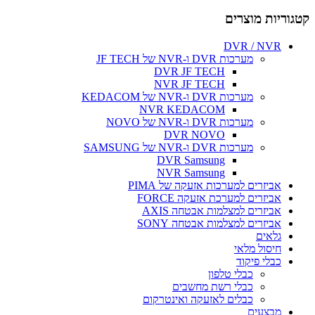
קטגוריות מוצרים
DVR / NVR
מערכות DVR ו-NVR של JF TECH
DVR JF TECH
NVR JF TECH
מערכות DVR ו-NVR של KEDACOM
NVR KEDACOM
מערכות DVR ו-NVR של NOVO
DVR NOVO
מערכות DVR ו-NVR של SAMSUNG
DVR Samsung
NVR Samsung
אביזרים למערכות אזעקה של PIMA
אביזרים למערכת אזעקה FORCE
אביזרים למצלמות אבטחה AXIS
אביזרים למצלמות אבטחה SONY
גלאים
חיסול מלאי
כבלי פיקוד
כבלי טלפון
כבלי רשת מחשבים
כבלים לאזעקה ואינטרקום
מבצעים