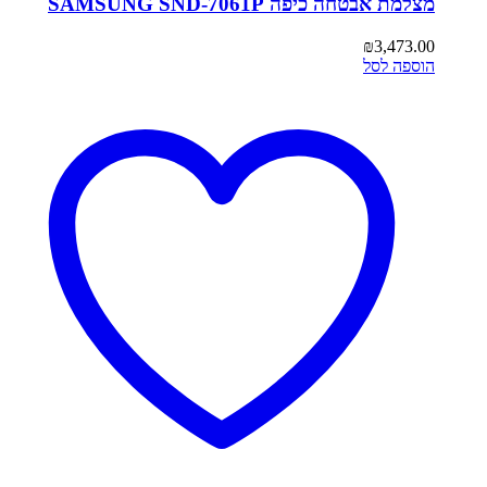
מצלמת אבטחה כיפה SAMSUNG SND-7061P
₪
3,473.00
הוספה לסל