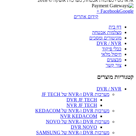
אלארמס - מצלמות אבטחה, מערכות אזעקה © 2018
Facebook
Google +
קידום אתרים
דף בית
מצלמות אבטחה
מוניטורים ומסכים
DVR / NVR
כבלי פיקוד
חיסול מלאי
מבצעים
צור קשר
קטגוריות מוצרים
DVR / NVR
מערכות DVR ו-NVR של JF TECH
DVR JF TECH
NVR JF TECH
מערכות DVR ו-NVR של KEDACOM
NVR KEDACOM
מערכות DVR ו-NVR של NOVO
DVR NOVO
מערכות DVR ו-NVR של SAMSUNG